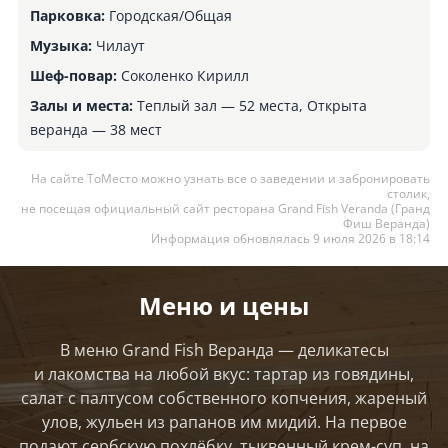
Парковка:
Городская/Общая
Музыка:
Чилаут
Шеф-повар:
Соколенко Кирилл
Залы и места:
Теплый зал — 52 места, Открыта
веранда — 38 мест
На сайте ТоМесто можно узнать все о заведении и забронировать
столик,
не посещая официальный сайт ресторана Grand Fish Veranda (Гранд
Фиш Веранда)
Информация обновлялась 9 июля 2026 в 18:14
Меню и цены
В меню Grand Fish Веранда — деликатесы
и лакомства на любой вкус: тартар из говядины,
салат с палтусом собственного копчения, жареный
улов, жульен из рапанов им мидий. На первое
подают сербскую похлёбку, тыквенный крем-суп, на